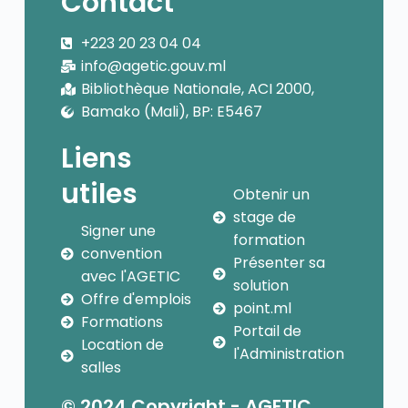
Contact
+223 20 23 04 04
info@agetic.gouv.ml
Bibliothèque Nationale, ACI 2000,
Bamako (Mali), BP: E5467
Liens
utiles
Obtenir un
stage de
Signer une
formation
convention
Présenter sa
avec l'AGETIC
solution
Offre d'emplois
point.ml
Formations
Portail de
Location de
l'Administration
salles
© 2024 Copyright - AGETIC