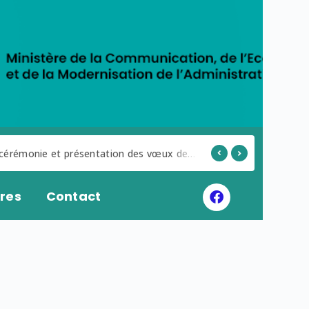
cérémonie et présentation des vœux de nouvel an, le secrétaire général M.Malick SOUMARÉ a présenté des vœux au nom de l’ensemble du personnel au Directeur général.
res
Contact