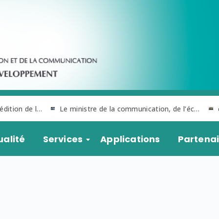
Lancement officiel de la 3ᵉ édition de la Semaine du Numérique.
Le ministre de la communication, de l’économie numérique et de la modernisation de l’administration a poursuivi la série de visites dans les structures rattachées à son département ministériel
ualité
Services
Applications
Partenai