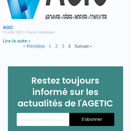
AGIC
13 juillet 2023
Aucun commentaire
Lire la suite »
« Précédent
1
2
3
4
Suivant »
Restez toujours
informé sur les
actualités de l'AGETIC
S'abonner